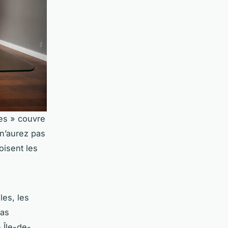
nes » couvre
 n’aurez pas
oisent les
les, les
cas
n Île-de-