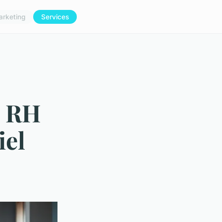
arketing
Services
n RH
iel