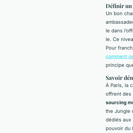
Définir un 
Un bon charg
ambassadeur
le dans l’o
le. Ce nive
Pour franch
comment op
principe qu
Savoir dén
À Paris, la
offrent des 
sourcing mu
the Jungle 
dédiés aux 
pouvoir du 