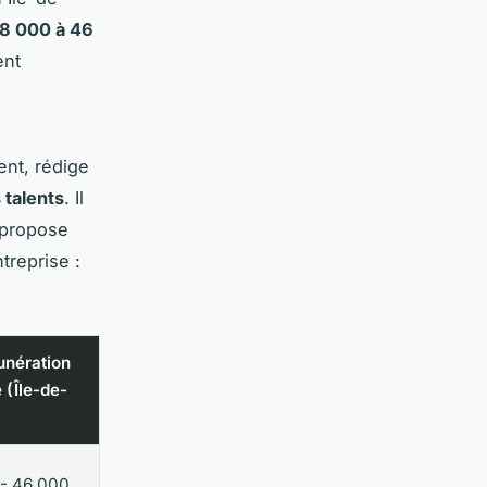
8 000 à 46
ent
ent, rédige
 talents
. Il
t propose
treprise :
unération
 (Île-de-
)
- 46 000