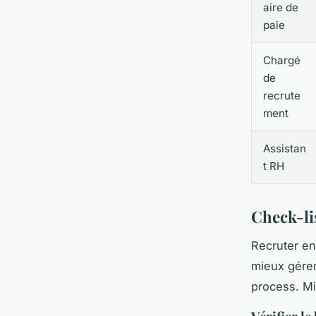
aire de
paie
Chargé
de
recrute
ment
Assistan
t RH
Check-li
Recruter e
mieux gérer 
process. Mi