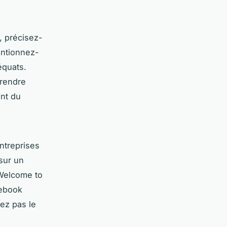
, précisez-
entionnez-
équats.
prendre
ant du
ntreprises
 sur un
Welcome to
cebook
ez pas le