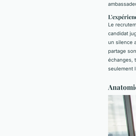
ambassadeu
L'expérien
Le recrutem
candidat ju
un silence 
partage son
échanges, t
seulement le
Anatomie