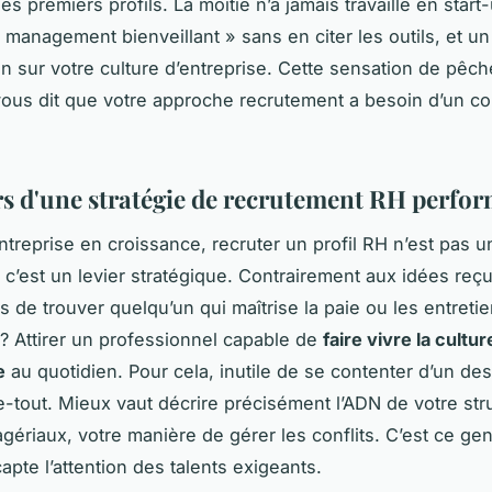
es premiers profils. La moitié n’a jamais travaillé en start-
« management bienveillant » sans en citer les outils, et u
n sur votre culture d’entreprise. Cette sensation de pêch
 vous dit que votre approche recrutement a besoin d’un c
ers d'une stratégie de recrutement RH perfo
treprise en croissance, recruter un profil RH n’est pas u
c’est un levier stratégique. Contrairement aux idées reçu
as de trouver quelqu’un qui maîtrise la paie ou les entreti
i ? Attirer un professionnel capable de
faire vivre la cultur
e
au quotidien. Pour cela, inutile de se contenter d’un des
e-tout. Mieux vaut décrire précisément l’ADN de votre str
agériaux, votre manière de gérer les conflits. C’est ce ge
capte l’attention des talents exigeants.