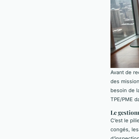
Avant de re
des missions
besoin de l
TPE/PME da
Le gestionn
C’est le pil
congés, les
d’inspection