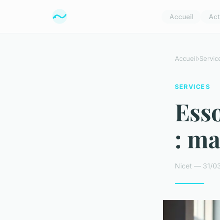
Accueil
Act
Accueil
›
Servic
SERVICES
Ess
: ma
Nicet — 31/0