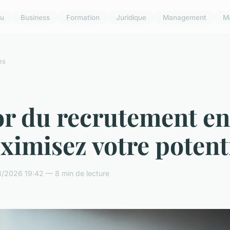
u
Business
Formation
Juridique
Management
M
es
or du recrutement e
ximisez votre potent
3/2026 19:42 — 8 min de lecture