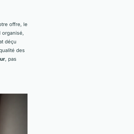
re offre, le
l organisé,
dat déçu
qualité des
ur
, pas