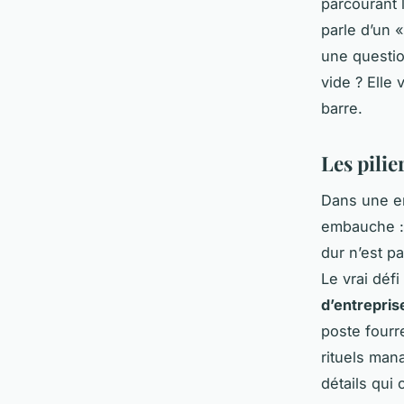
parcourant l
parle d’un 
une questio
vide ? Elle
barre.
Les pili
Dans une en
embauche : 
dur n’est p
Le vrai déf
d’entrepris
poste fourr
rituels man
détails qui 