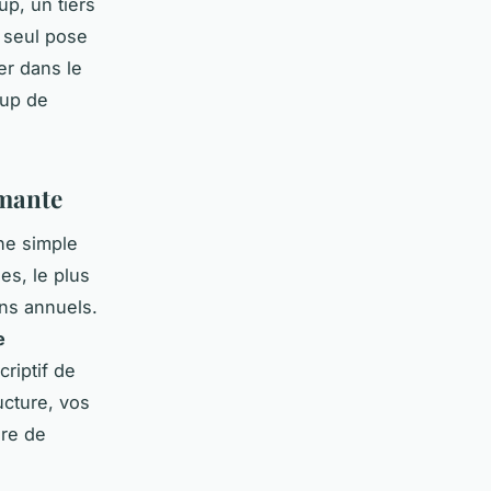
up, un tiers
n seul pose
er dans le
oup de
rmante
ne simple
es, le plus
ens annuels.
e
criptif de
ucture, vos
nre de