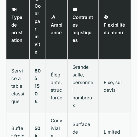
Co
🍽️
🚚
ût
Type
🎶
Contraint
🔄
pa
de
Ambi
es
Flexibilité
r
prest
ance
logistiqu
du menu
in
ation
es
vit
é
Grande
Servi
80
Élég
salle,
ce à
à
ante,
personne
Fixe, sur
table
15
struc
l
devis
classi
0
turée
nombreu
que
€
x
Conv
Surface
Buffe
50
ivial
de
Limited
t froid
à
e,