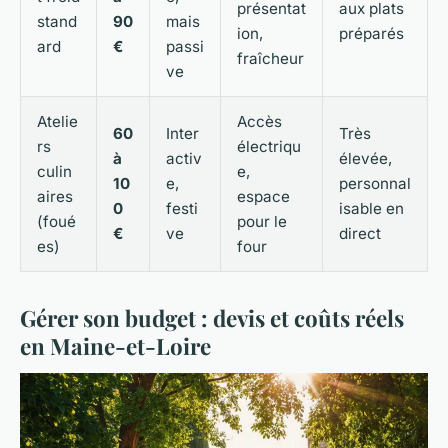
présentat
aux plats
stand
90
mais
ion,
préparés
ard
€
passi
fraîcheur
ve
Atelie
Accès
60
Inter
Très
rs
électriqu
à
activ
élevée,
culin
e,
10
e,
personnal
aires
espace
0
festi
isable en
(foué
pour le
€
ve
direct
es)
four
Gérer son budget : devis et coûts réels
en Maine-et-Loire