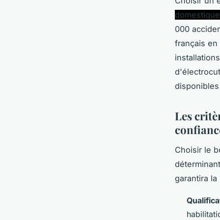
Choisir un 
domestique
000 acciden
français en
installatio
d'électrocu
disponibles 
Les critè
confianc
Choisir le b
déterminant
garantira la
Qualifica
habilitat