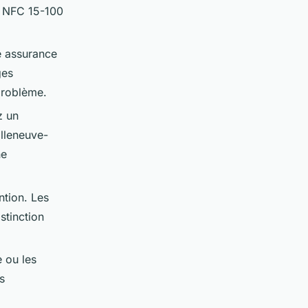
es NFC 15-100
e assurance
ges
problème.
z un
illeneuve-
ne
ntion. Les
stinction
 ou les
s