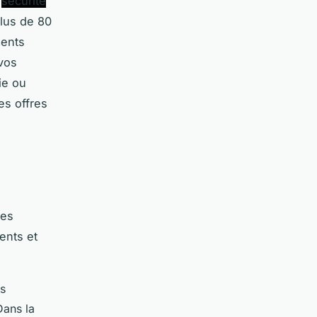
e
sécurité
plus de 80
ments
 vos
ie ou
es offres
res
ents et
es
Dans la