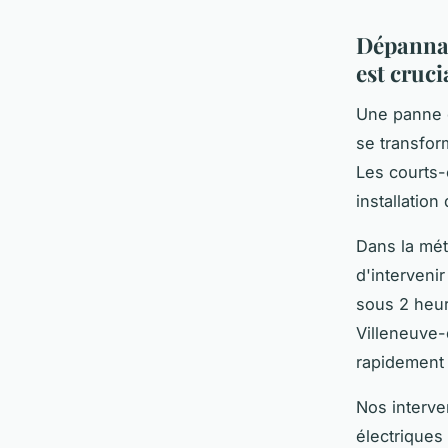
Dépannag
est cruci
Une panne é
se transfo
Les courts-
installation
Dans la mét
d'interveni
sous 2 heur
Villeneuve-d
rapidement
Nos interve
électriques