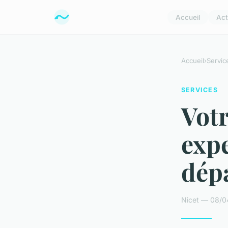
Accueil
Act
Accueil
›
Servic
SERVICES
Votr
expe
dép
Nicet — 08/0