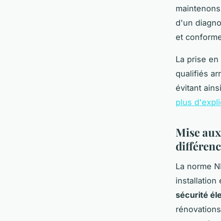
maintenons 
d'un diagno
et conforme
La prise en
qualifiés a
évitant ain
plus d'expl
Mise aux 
différen
La norme NF
installation
sécurité él
rénovations.