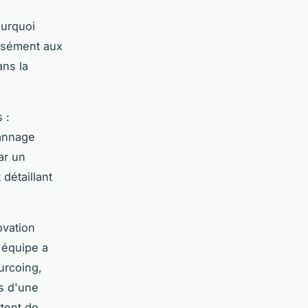
ourquoi
isément aux
ans la
 :
pannage
ar un
t
détaillant
vation
 équipe a
urcoing,
s d'une
tent de