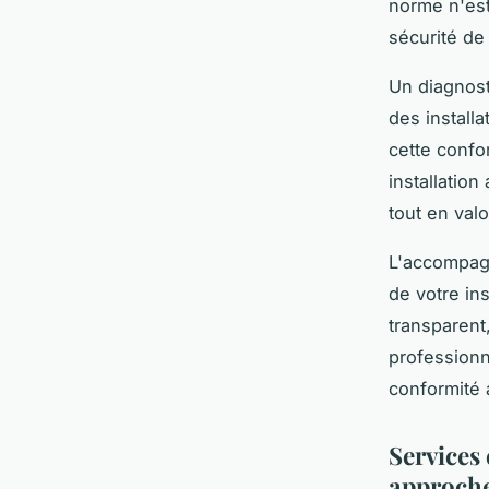
norme n'est
sécurité de 
Un diagnost
des install
cette confo
installatio
tout en valo
L'accompag
de votre ins
transparent,
professionn
conformité 
Services 
approch