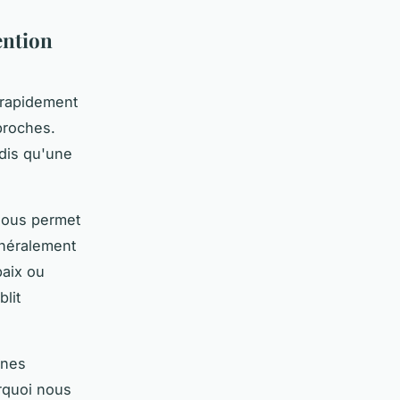
ention
 rapidement
proches.
ndis qu'une
 nous permet
énéralement
baix ou
blit
nnes
rquoi nous