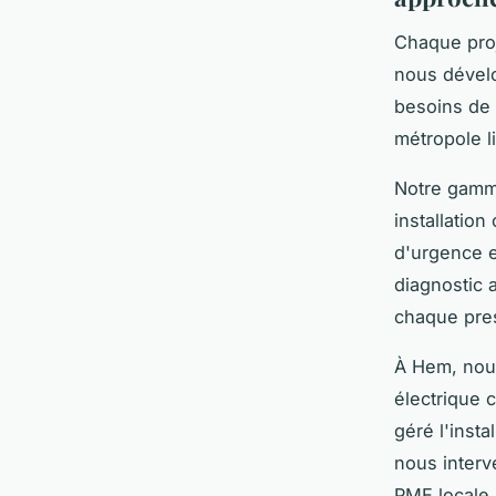
Chaque proj
nous déve
besoins de n
métropole li
Notre gamme
installatio
d'urgence e
diagnostic 
chaque pres
À Hem, nou
électrique 
géré l'inst
nous interv
PME locale