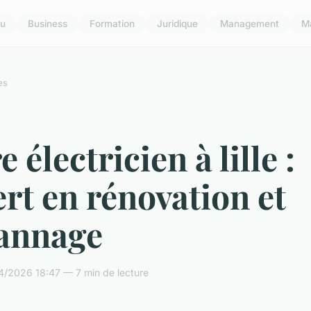
u
Business
Formation
Juridique
Management
M
es
e électricien à lille :
rt en rénovation et
annage
4/2026 18:47 — 7 min de lecture