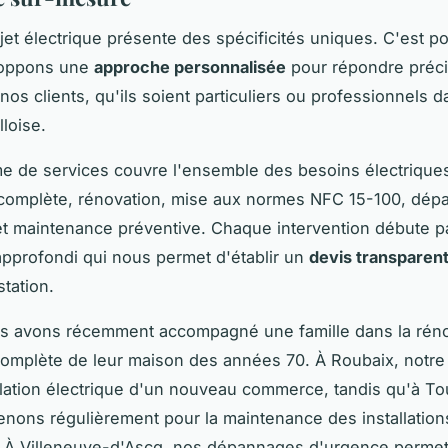
et électrique présente des spécificités uniques. C'est p
loppons une
approche personnalisée
pour répondre préc
os clients, qu'ils soient particuliers ou professionnels d
lloise.
 de services couvre l'ensemble des besoins électriques
n complète, rénovation, mise aux normes NFC 15-100, dé
t maintenance préventive. Chaque intervention débute p
approfondi qui nous permet d'établir un
devis transparen
tation.
s avons récemment accompagné une famille dans la réno
complète de leur maison des années 70. À Roubaix, notre
allation électrique d'un nouveau commerce, tandis qu'à To
enons régulièrement pour la maintenance des installation
. À Villeneuve-d'Ascq, nos dépannages d'urgence permet