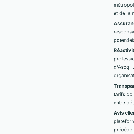
métropole
et de la 
Assuran
responsa
potentie
Réactivi
professio
d'Ascq. 
organisat
Transpar
tarifs do
entre dé
Avis clie
plateform
précéden