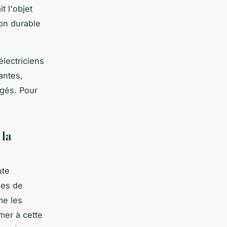
t l'objet
ion durable
lectriciens
antes,
ngés. Pour
 la
ute
les de
me les
rmer à cette