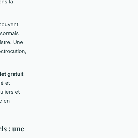
ans la
 souvent
ésormais
istre. Une
ectrocution,
et gratuit
lé et
uliers et
se en
ls : une